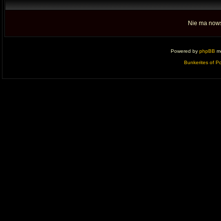
Nie ma nows
Powered by
phpBB
mo
Bunkerites of P