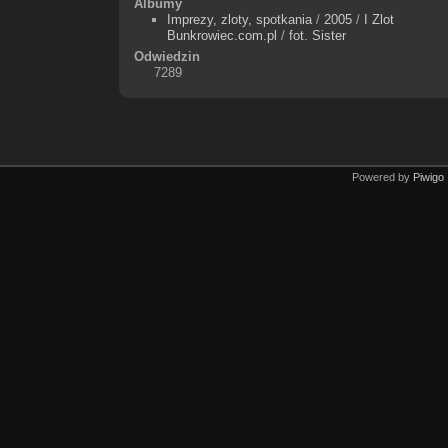
Albumy
Imprezy, zloty, spotkania
/
2005
/
I Zlot
Bunkrowiec.com.pl
/
fot. Sister
Odwiedzin
7289
Powered by
Piwigo