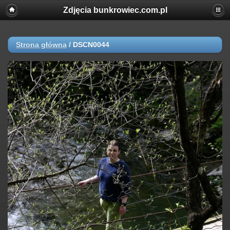
Zdjęcia bunkrowiec.com.pl
Strona główna
/
DSCN0044