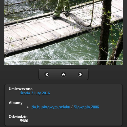
Umieszczono
środa 3 luty 2016
Albumy
Na bunkrowym szlaku
/
Słowenia 2006
Odwiedzin
5980