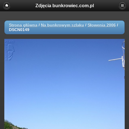
Zdjęcia bunkrowiec.com.pl
Strona główna
/
Na bunkrowym szlaku
/
Słowenia 2006
/
DSCN0149