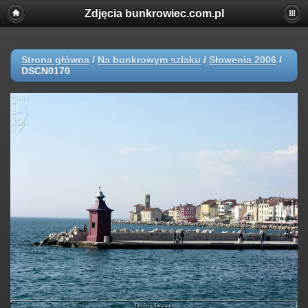
Zdjęcia bunkrowiec.com.pl
Strona główna
/
Na bunkrowym szlaku
/
Słowenia 2006
/
DSCN0170