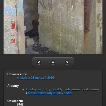
Umieszczono
niedziela 31 styczeń 2016
Albumy
Bunkry, schrony, obiekty nadziemne i podziemne
/
Obszar warowny Śląsk
/
OWS
Odwiedzin
7442