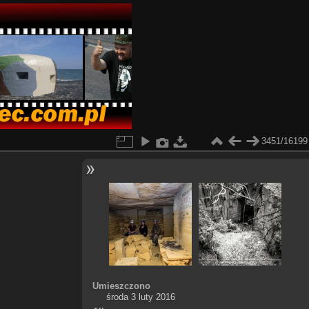
3451/16199
Umieszczono
środa 3 luty 2016