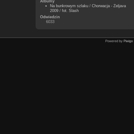
Albumy
Na bunkrowym szlaku
/
Chorwacja - Zeljava
2009
/
fot. Slash
Odwiedzin
6033
Powered by
Piwigo