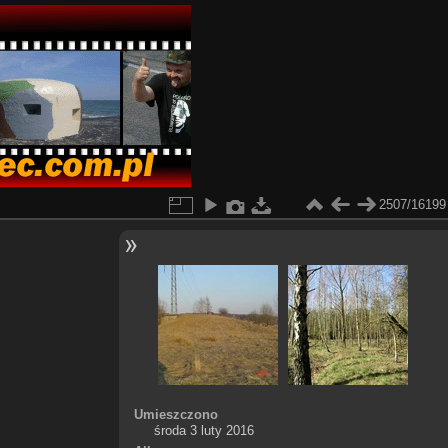
2507/16199
Umieszczono
środa 3 luty 2016