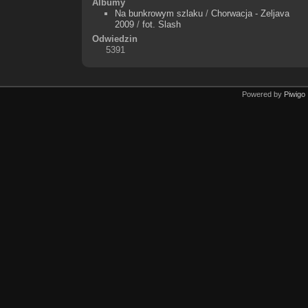
Albumy
Na bunkrowym szlaku
/
Chorwacja - Zeljava
2009
/
fot. Slash
Odwiedzin
5391
Powered by
Piwigo