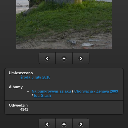
Umieszczono
środa 3 luty 2016
Albumy
Na bunkrowym szlaku
/
Chorwacja - Zeljava 2009
/
fot. Slash
Odwiedzin
4943