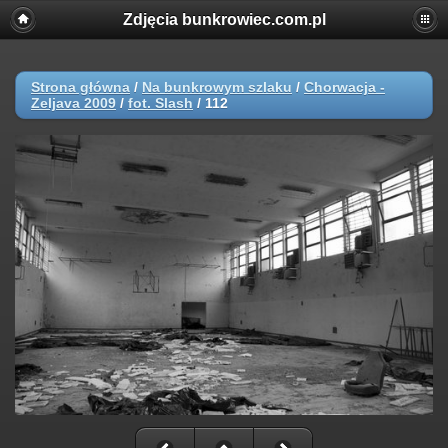
Zdjęcia bunkrowiec.com.pl
Strona główna
/
Na bunkrowym szlaku
/
Chorwacja -
Zeljava 2009
/
fot. Slash
/
112