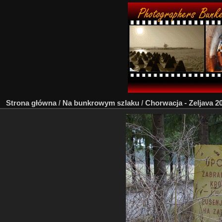
Strona główna
/
Na bunkrowym szlaku
/
Chorwacja - Zeljava 2