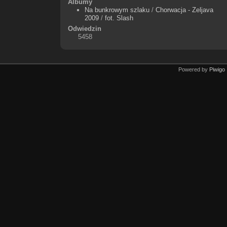
Albumy
Na bunkrowym szlaku
/
Chorwacja - Zeljava
2009
/
fot. Slash
Odwiedzin
5458
Powered by
Piwigo