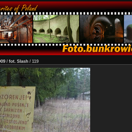
009
/
fot. Slash
/
119