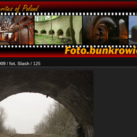
009
/
fot. Slash
/
125