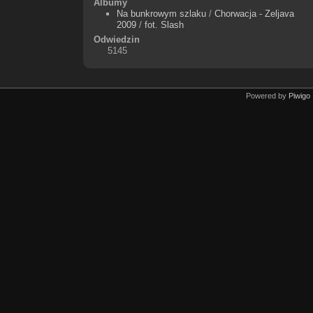
Albumy
Na bunkrowym szlaku
/
Chorwacja - Zeljava
2009
/
fot. Slash
Odwiedzin
5145
Powered by
Piwigo