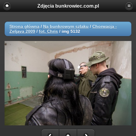
Zdjęcia bunkrowiec.com.pl
Strona główna
/
Na bunkrowym szlaku
/
Chorwacja -
Zeljava 2009
/
fot. Chris
/
img 5132