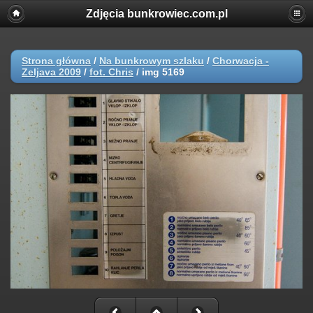
Zdjęcia bunkrowiec.com.pl
Strona główna
/
Na bunkrowym szlaku
/
Chorwacja -
Zeljava 2009
/
fot. Chris
/
img 5169