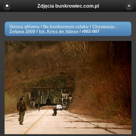
Zdjęcia bunkrowiec.com.pl
Strona główna
/
Na bunkrowym szlaku
/
Chorwacja -
Zeljava 2009
/
fot. Kriss de Valnor
/
r002-007