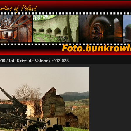
009
/
fot. Kriss de Valnor
/
r002-025