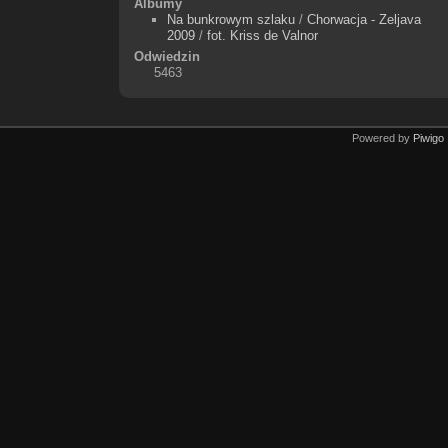
Albumy
Na bunkrowym szlaku
/
Chorwacja - Zeljava
2009
/
fot. Kriss de Valnor
Odwiedzin
5463
Powered by
Piwigo