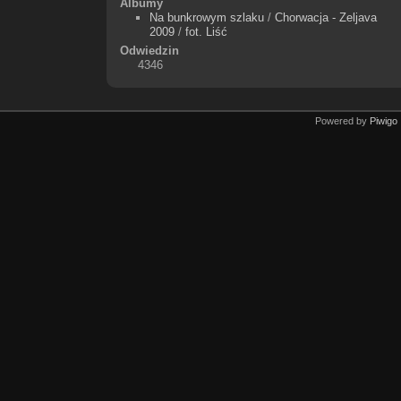
Albumy
Na bunkrowym szlaku
/
Chorwacja - Zeljava
2009
/
fot. Liść
Odwiedzin
4346
Powered by
Piwigo