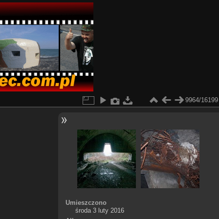
9964/16199
Umieszczono
środa 3 luty 2016