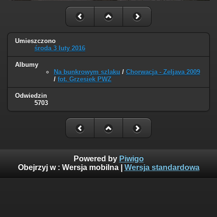
Umieszczono
środa 3 luty 2016
Albumy
Na bunkrowym szlaku
/
Chorwacja - Zeljava 2009
/
fot. Grzesiek PWZ
Odwiedzin
5703
Powered by
Piwigo
Obejrzyj w :
Wersja mobilna
|
Wersja standardowa