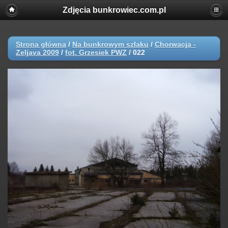
Zdjęcia bunkrowiec.com.pl
Strona główna
/
Na bunkrowym szlaku
/
Chorwacja -
Zeljava 2009
/
fot. Grzesiek PWZ
/
022