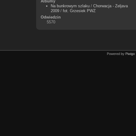
Albumy
Na bunkrowym szlaku
/
Chorwacja - Zeljava
2009
/
fot. Grzesiek PWZ
Odwiedzin
5570
Powered by
Piwigo