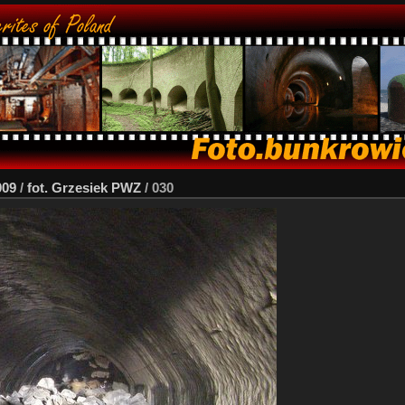
009
/
fot. Grzesiek PWZ
/
030