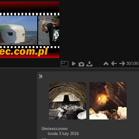
30/190
Umieszczono
środa 3 luty 2016