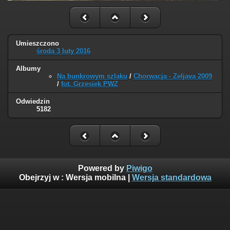
Umieszczono
środa 3 luty 2016
Albumy
Na bunkrowym szlaku
/
Chorwacja - Zeljava 2009
/
fot. Grzesiek PWZ
Odwiedzin
5182
Powered by
Piwigo
Obejrzyj w :
Wersja mobilna
|
Wersja standardowa