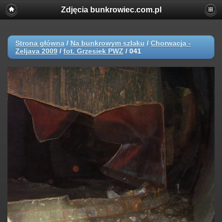
Zdjęcia bunkrowiec.com.pl
Strona główna
/
Na bunkrowym szlaku
/
Chorwacja -
Zeljava 2009
/
fot. Grzesiek PWZ
/
041