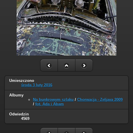
Umieszczono
środa 3 luty 2016
Albumy
Na bunkrowym szlaku
/
Chorwacja - Zeljava 2009
/
fot. Ada i Abam
Odwiedzin
4569