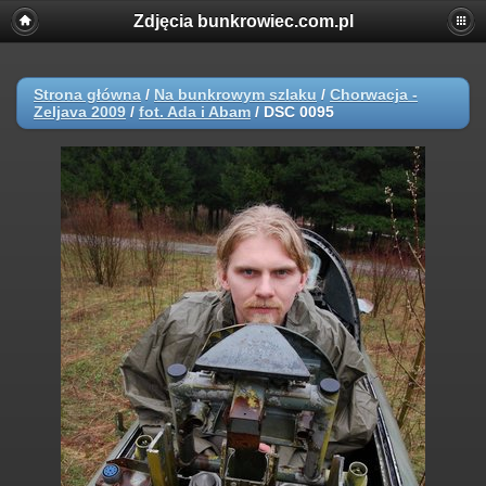
Zdjęcia bunkrowiec.com.pl
Strona główna
/
Na bunkrowym szlaku
/
Chorwacja -
Zeljava 2009
/
fot. Ada i Abam
/
DSC 0095