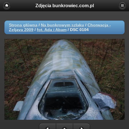
Zdjęcia bunkrowiec.com.pl
Strona główna
/
Na bunkrowym szlaku
/
Chorwacja -
Zeljava 2009
/
fot. Ada i Abam
/
DSC 0104