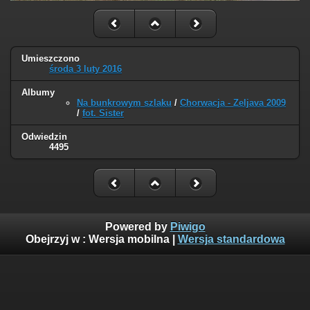
Umieszczono
środa 3 luty 2016
Albumy
Na bunkrowym szlaku
/
Chorwacja - Zeljava 2009
/
fot. Sister
Odwiedzin
4495
Powered by
Piwigo
Obejrzyj w :
Wersja mobilna
|
Wersja standardowa