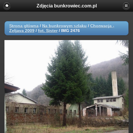
Zdjęcia bunkrowiec.com.pl
Strona główna
/
Na bunkrowym szlaku
/
Chorwacja -
Zeljava 2009
/
fot. Sister
/
IMG 2476