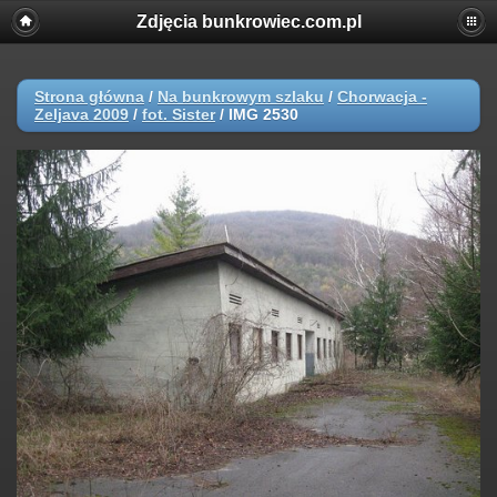
Zdjęcia bunkrowiec.com.pl
Strona główna
/
Na bunkrowym szlaku
/
Chorwacja -
Zeljava 2009
/
fot. Sister
/
IMG 2530