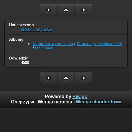
Umieszczono
środa 3 luty 2016
Albumy
Na bunkrowym szlaku
/
Chorwacja - Zeljava 2009
/
fot. Sister
Odwiedzin
4599
Powered by
Piwigo
Obejrzyj w :
Wersja mobilna
|
Wersja standardowa