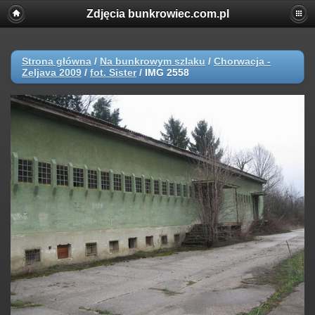
Zdjęcia bunkrowiec.com.pl
Strona główna
/
Na bunkrowym szlaku
/
Chorwacja -
Zeljava 2009
/
fot. Sister
/
IMG 2558