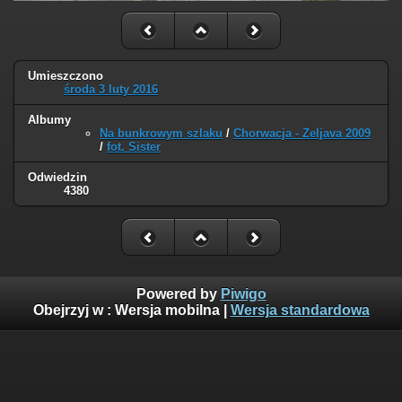
Umieszczono
środa 3 luty 2016
Albumy
Na bunkrowym szlaku
/
Chorwacja - Zeljava 2009
/
fot. Sister
Odwiedzin
4380
Powered by
Piwigo
Obejrzyj w :
Wersja mobilna
|
Wersja standardowa