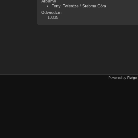
Albumy
Forty, Twierdze
/
Srebrna Góra
Odwiedzin
10035
Powered by
Piwigo