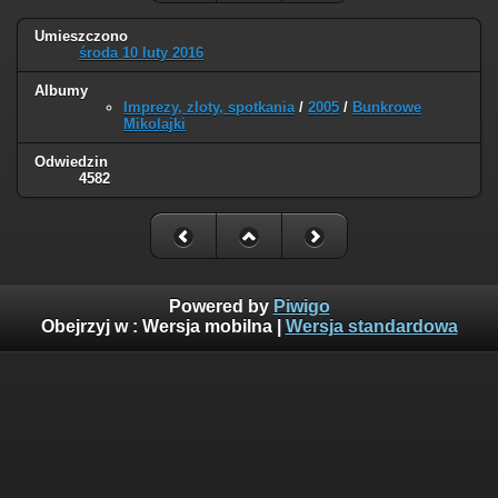
Umieszczono
środa 10 luty 2016
Albumy
Imprezy, zloty, spotkania
/
2005
/
Bunkrowe
Mikolajki
Odwiedzin
4582
Powered by
Piwigo
Obejrzyj w :
Wersja mobilna
|
Wersja standardowa