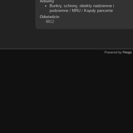
Albumy
Bunkry, schrony, obiekty nadziemne i
podziemne
/
MRU
/
Kopuły pancerne
Odwiedzin
9812
Powered by
Piwigo