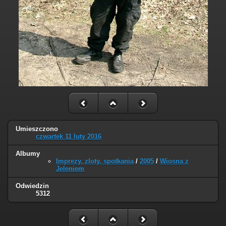
Umieszczono
czwartek 11 luty 2016
Albumy
Imprezy, zloty, spotkania
/
2005
/
Wiosna z
Jeleniem
Odwiedzin
5312