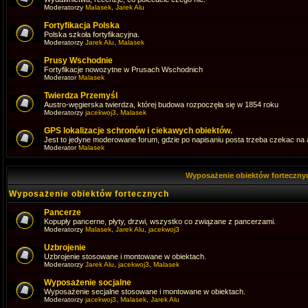
Moderatorzy
Malasek
,
Jarek Alu
Fortyfikacja Polska
Polska szkoła fortyfikacyjna.
Moderatorzy
Jarek Alu
,
Malasek
Prusy Wschodnie
Fortyfikacje nowozytne w Prusach Wschodnich
Moderator
Malasek
Twierdza Przemyśl
Austro-węgierska twierdza, której budowa rozpoczęła się w 1854 roku
Moderatorzy
jacekwoj3
,
Malasek
GPS lokalizacje schronów i ciekawych obiektów.
Jest to jedyne moderowane forum, gdzie po napisaniu posta trzeba czekac na 
Moderator
Malasek
Wyposażenie obiektów forteczn
Wyposażenie obiektów fortecznych
Pancerze
Kopupły pancerne, płyty, drzwi, wszystko co związane z pancerzami.
Moderatorzy
Malasek
,
Jarek Alu
,
jacekwoj3
Uzbrojenie
Uzbrojenie stosowane i montowane w obiektach.
Moderatorzy
Jarek Alu
,
jacekwoj3
,
Malasek
Wyposażenie socjalne
Wyposażenie secjalne stosowane i montowane w obiektach.
Moderatorzy
jacekwoj3
,
Malasek
,
Jarek Alu