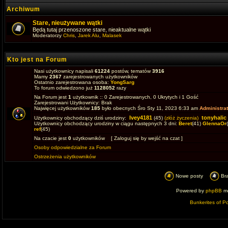
Archiwum
Stare, nieużywane wątki
Będą tutaj przenoszone stare, nieaktualne wątki
Moderatorzy
Chris
,
Jarek Alu
,
Malasek
Kto jest na Forum
Nasi użytkownicy napisali
61224
postów, tematów
3916
Mamy
2367
zarejestrowanych użytkowników
Ostatnio zarejestrowana osoba:
YongSarg
To forum odwiedzono już
1128052
razy
Na Forum jest
1
użytkownik :: 0 Zarejestrowanych, 0 Ukrytych i 1 Gość
Zarejestrowani Użytkownicy: Brak
Najwięcej użytkowników
185
było obecnych Śro Sty 11, 2023 6:33 am
Administrat
Ivey4181
tonyhalic
Użytkownicy obchodzący dziś urodziny:
(45)
(złóż życzenia)
Użytkownicy obchodzący urodziny w ciągu następnych 3 dni:
Beret
(41)
GlennaOr
ref
(45)
Na czacie jest
0
użytkowników [ Zaloguj się by wejść na czat ]
Osoby odpowiedzialne za Forum
Ostrzeżenia użytkowników
Nowe posty
Br
Powered by
phpBB
mo
Bunkerites of P