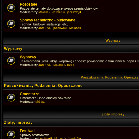
Pozostałe
Pozostałe tematy dotyczące wyposażenia obiektów.
Moderatorzy
Malasek
,
Jarek Alu
,
jacekwoj3
Sprawy techniczno - budowlane
Techniki budowy, instalacje, etc.
Moderatorzy
Jarek Alu
,
jacekwoj3
,
Malasek
Wyprawy
Wyprawy
Wyprawy
Jeżeli organizujesz jakąś wyprawę i chcesz powiadomić o tym innych, napisz tu
Moderatorzy
Jarek Alu
,
Malasek
,
buba
Poszukiwania, Podziemia, Opuszc
Poszukiwania, Podziemia, Opuszczone
Cmentarze
Cmentarze i inne obiekty sakralne.
Moderator
Mrówa
Zloty, imprezy
Zloty, imprezy
Festiwal
Sprawy festiwalowe
Moderatorzy
jacekwoj3
,
Malasek
,
Jarek Alu