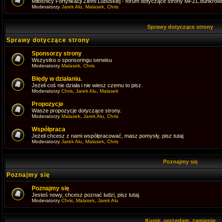
Miłośnicy Fortyfikacji Ziemi Lubuskiej - forum dotyczące strony MFZL.bunkrow
Moderatorzy
Jarek Alu
,
Malasek
,
Chris
Sprawy dotyczące strony
Sprawy dotyczące strony
Sponsorzy strony
Wszystko o sponsoringu serwisu
Moderatorzy
Malasek
,
Chris
Błędy w działaniu.
Jeżeli coś nie działa i nie wiesz czemu to pisz.
Moderatorzy
Chris
,
Jarek Alu
,
Malasek
Propozycje
Wasze propozycje dotyczące strony.
Moderatorzy
Malasek
,
Jarek Alu
,
Chris
Współpraca
Jeżeli chcesz z nami współpracować, masz pomysły, pisz tutaj
Moderatorzy
Jarek Alu
,
Malasek
,
Chris
Poznajmy się
Poznajmy się
Poznajmy się
Jesteś nowy, chcesz poznać ludzi, pisz tutaj.
Moderatorzy
Chris
,
Malasek
,
Jarek Alu
Kupię ,sprzedam, zamienię