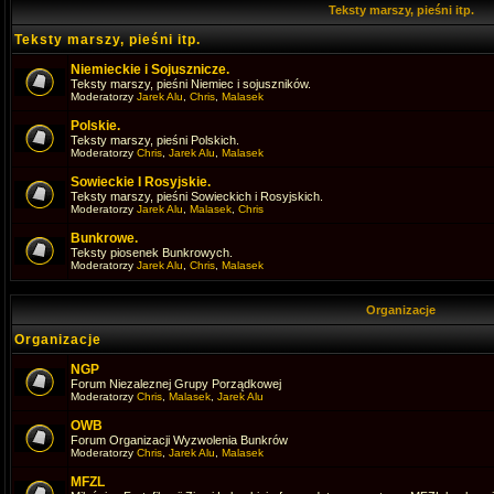
Teksty marszy, pieśni itp.
Teksty marszy, pieśni itp.
Niemieckie i Sojusznicze.
Teksty marszy, pieśni Niemiec i sojuszników.
Moderatorzy
Jarek Alu
,
Chris
,
Malasek
Polskie.
Teksty marszy, pieśni Polskich.
Moderatorzy
Chris
,
Jarek Alu
,
Malasek
Sowieckie I Rosyjskie.
Teksty marszy, pieśni Sowieckich i Rosyjskich.
Moderatorzy
Jarek Alu
,
Malasek
,
Chris
Bunkrowe.
Teksty piosenek Bunkrowych.
Moderatorzy
Jarek Alu
,
Chris
,
Malasek
Organizacje
Organizacje
NGP
Forum Niezaleznej Grupy Porządkowej
Moderatorzy
Chris
,
Malasek
,
Jarek Alu
OWB
Forum Organizacji Wyzwolenia Bunkrów
Moderatorzy
Chris
,
Jarek Alu
,
Malasek
MFZL