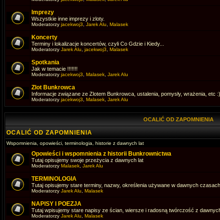
Imprezy
Wszystkie inne imprezy i zloty.
Moderatorzy
jacekwoj3
,
Jarek Alu
,
Malasek
Koncerty
Terminy i lokalizacje koncertów, czyli Co Gdzie i Kiedy...
Moderatorzy
Jarek Alu
,
jacekwoj3
,
Malasek
Spotkania
Jak w temacie !!!!!!!
Moderatorzy
jacekwoj3
,
Malasek
,
Jarek Alu
Zlot Bunkrowca
Informacje związane ze Zlotem Bunkrowca, ustalenia, pomysły, wrażenia, etc :
Moderatorzy
jacekwoj3
,
Malasek
,
Jarek Alu
OCALIĆ OD ZAPOMNIENIA
OCALIĆ OD ZAPOMNIENIA
Wspomnienia, opowieści, terminologia, historie z dawnych lat
Opowieści i wspomnienia z historii Bunkrownictwa
Tutaj opisujemy swoje przeżycia z dawnych lat
Moderatorzy
Malasek
,
Jarek Alu
TERMINOLOGIA
Tutaj opisujemy stare terminy, nazwy, określenia używane w dawnych czasac
Moderatorzy
Jarek Alu
,
Malasek
NAPISY I POEZJA
Tutaj wpisujemy stare napisy ze ścian, wiersze i radosną twórczość z dawnych
Moderatorzy
Jarek Alu
,
Malasek