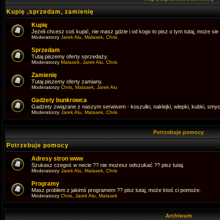
Kupię ,sprzedam, zamienię
Kupię
Jeżeli chcesz coś kupić, nie masz gdzie i od kogo to pisz o tym tutaj, może sie 
Moderatorzy
Jarek Alu
,
Malasek
,
Chris
Sprzedam
Tutaj piszemy oferty sprzedaży.
Moderatorzy
Malasek
,
Jarek Alu
,
Chris
Zamienię
Tutaj piszemy oferty zamiany.
Moderatorzy
Chris
,
Malasek
,
Jarek Alu
Gadżety bunkrowca
Gadżety związane z naszym serwisem - koszulki, naklejki, wlepki, kubki, smyc
Moderatorzy
Jarek Alu
,
Malasek
,
Chris
Potrzebuje pomocy
Potrzebuje pomocy
Adresy stron www
Szukasz czegoś w necie ?? nie możesz odszukać ?? pisz tutaj.
Moderatorzy
Jarek Alu
,
Malasek
,
Chris
Programy
Masz problem z jakimś programem ?? pisz tutaj, może ktoś ci pomoże.
Moderatorzy
Chris
,
Jarek Alu
,
Malasek
Archiwum