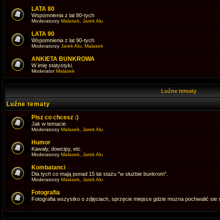
LATA 80
Wspomnienia z lat 80-tych
Moderatorzy
Malasek
,
Jarek Alu
LATA 90
Wspomnienia z lat 90-tych
Moderatorzy
Jarek Alu
,
Malasek
ANKIETA BUNKROWA
W imię statystyki.
Moderator
Malasek
Luźne tematy
Luźne tematy
Pisz co chcesz :)
Jak w temacie.
Moderatorzy
Malasek
,
Jarek Alu
Humor
Kawały, dowcipy, etc.
Moderatorzy
Malasek
,
Jarek Alu
Kombatanci
Dla tych co mają ponad 15 lat stażu "w służbie bunkrom".
Moderatorzy
Malasek
,
Jarek Alu
Fotografia
Fotografia wszystko o zdjęciach, sprzęcie miejsce gdzie mozna pochwalić sie 