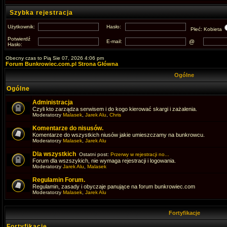
Szybka rejestracja
Użytkownik:
Hasło:
Płeć: Kobieta
Potwierdź
E-mail:
@
Hasło:
Obecny czas to Pią Sie 07, 2026 4:06 pm
Forum Bunkrowiec.com.pl Strona Główna
Ogólne
Ogólne
Administracja
Czyli kto zarządza serwisem i do kogo kierować skargi i zażalenia.
Moderatorzy
Malasek
,
Jarek Alu
,
Chris
Komentarze do nisusów.
Komentarze do wszystkich niusów jakie umieszczamy na bunkrowcu.
Moderatorzy
Malasek
,
Jarek Alu
Dla wszystkich
Ostatni post:
Przerwy w rejestracji no...
Forum dla wszszykich, nie wymaga rejestracji i logowania.
Moderatorzy
Jarek Alu
,
Malasek
Regulamin Forum.
Regulamin, zasady i obyczaje panujące na forum bunkrowiec.com
Moderatorzy
Malasek
,
Jarek Alu
Fortyfikacje
Fortyfikacje