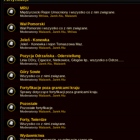
MRU
Międzyrzecki Rejon Umocniony i wszystko co z nim związane.
Moderatorzy
Mrówa
,
Jarek Alu
,
Malasek
Wał Pomorski
Wał Pomorski i wszystko co z nim związane.
Moderatorzy
Malasek
,
Jarek Alu
,
Mrówa
Jeleń - Konewka
Jeleń - Konewka i rejon Tomaszowa Maz.
Moderatorzy
Malasek
,
Jarek Alu
Pozycja Odrzańska - Oderstellung
Linia ODry, Cigacice, Nietkowice, Głogów itp.. wszystko o Odrze......
Moderatorzy
Jarek Alu
,
Malasek
Góry Sowie
Wszystko co z nimi związane.
Moderatorzy
Malasek
,
Jarek Alu
Fortyfikacje poza granicami kraju
Sprawy dotyczące fortyfikacji poza granicami kraju.
Moderatorzy
Malasek
,
Jarek Alu
Pozostałe
Pozostałe fortyfikacje.
Moderatorzy
Malasek
,
Jarek Alu
Forty, Twierdze
Wszystko co z nimi związane.
Moderatorzy
Malasek
,
Jarek Alu
Wydawnictwa
Wydawnictwa, recenzje, co polecacie czego nie.