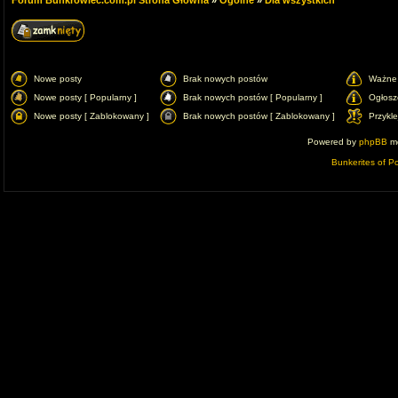
Forum Bunkrowiec.com.pl Strona Główna
»
Ogólne
»
Dla wszystkich
Nowe posty
Brak nowych postów
Ważne 
Nowe posty [ Popularny ]
Brak nowych postów [ Popularny ]
Ogłosz
Nowe posty [ Zablokowany ]
Brak nowych postów [ Zablokowany ]
Przykl
Powered by
phpBB
mo
Bunkerites of P