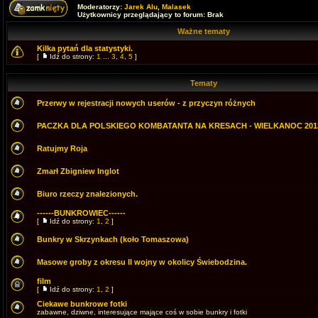
Moderatorzy:
Jarek Alu
,
Malasek
Użytkownicy przeglądający to forum: Brak
Ważne tematy
Kilka pytań dla statystyki.
[
Idź do strony:
1
...
3
,
4
,
5
]
Tematy
Przerwy w rejestracji nowych userów - z przyczyn różnych
PACZKA DLA POLSKIEGO KOMBATANTA NA KRESACH - WIELKANOC 201
Ratujmy Roja
Zmarł Zbigniew Inglot
Biuro rzeczy znalezionych.
------BUNKROWIEC------
[
Idź do strony:
1
,
2
]
Bunkry w Skrzynkach (koło Tomaszowa)
Masowe groby z okresu II wojny w okolicy Świebodzina.
film
[
Idź do strony:
1
,
2
]
Ciekawe bunkrowe fotki
zabawne, dziwne, interesujące mające coś w sobie bunkry i fotki