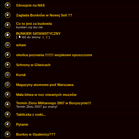
Głosujcie na NAS
Zagłada Bunkrów w Nowej Soli ??
Co to jest za budowla
bunkier czy tez nie
BUNKIER SATANISTYCZNY
[
Idź do strony:
1
,
2
]
witam
okolica poznania !!!!!!! wojskowe opuszczone
Schrony w Gliwicach
Kursk
Magazyny atomowe pod Warszawa
Mała bitwa w noc otwartych muzeów
Termin Zlotu Militarnego 2007 w Boryszynie!!!
Termin Zlotu 2007 juz znany!
Tabliczka z rzeki...
Pytanie
Bunkry w Opalenicy???