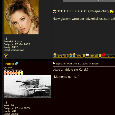
:D:D:D:D:D:D:D:D:D::D, kolejne ofiary
_________________
Największym wrogiem ludzkości jest sam czło
.: $
Pomógł:
3 razy
Dołączył: 17 Mar 2005
Posty: 1362
Skąd: Jordanowo
~norris
Wysłany: Pon Gru 31, 2007 4:35 pm
gaduła
gdzie znajduje się Kursk?
Memento norris...
_________________
,,Memento norris..."
.: $
Wiek: 36
Dołączył: 27 Kwi 2005
Posty: 701
Skąd: Zgierz