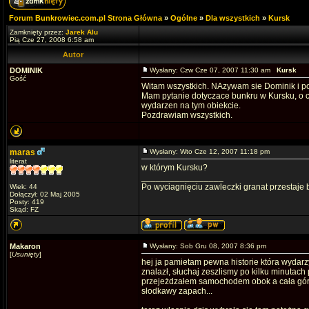
Forum Bunkrowiec.com.pl Strona Główna
»
Ogólne
»
Dla wszystkich
»
Kursk
Zamknięty przez:
Jarek Alu
Pią Cze 27, 2008 6:58 am
Autor
DOMINIK
Wysłany: Czw Cze 07, 2007 11:30 am
Kursk
Gość
Witam wszystkich. NAzywam sie Dominik i p
Mam pytanie dotyczace bunkru w Kursku, o co
wydarzen na tym obiekcie.
Pozdrawiam wszystkich.
maras
Wysłany: Wto Cze 12, 2007 11:18 pm
literat
w którym Kursku?
_________________
Po wyciagnięciu zawleczki granat przestaje
Wiek: 44
Dołączył: 02 Maj 2005
Posty: 419
Skąd: FZ
Makaron
Wysłany: Sob Gru 08, 2007 8:36 pm
[
Usunięty
]
hej ja pamietam pewna historie która wydarz
znalazł, słuchaj zeszlismy po kilku minutach 
przejeżdzałem samochodem obok a cała góra z
słodkawy zapach...