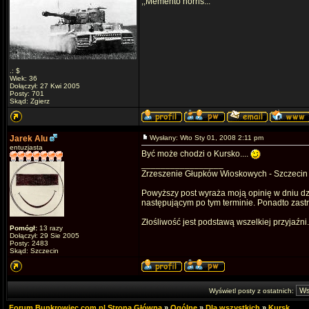
,,Memento norris..."
.: $
Wiek: 36
Dołączył: 27 Kwi 2005
Posty: 701
Skąd: Zgierz
Jarek Alu
Wysłany: Wto Sty 01, 2008 2:11 pm
entuzjasta
Być może chodzi o Kursko....
_________________
Zrzeszenie Głupków Wioskowych - Szczecin
Powyższy post wyraża moją opinię w dniu dz
następującym po tym terminie. Ponadto zas
Złośliwość jest podstawą wszelkiej przyjaźni
Pomógł:
13 razy
Dołączył: 29 Sie 2005
Posty: 2483
Skąd: Szczecin
Wyświetl posty z ostatnich:
Forum Bunkrowiec.com.pl Strona Główna
»
Ogólne
»
Dla wszystkich
»
Kursk