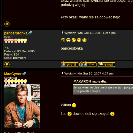
teraz własnie dzis wybrała sie tam potężna 
poiedzą więcej.
Przy okazji warto się zalogowac hejo
pancerstonka
Wysłany: Wto Gru 11, 2007 11:55 pm
literat
!!!
_________________
.: $
pancerstonka
Dołączył: 03 Mar 2005
Posty: 354
Skąd: Bromberg
MacGyver
Wysłany: Nie Gru 16, 2007 4:07 pm
kandydat
MAKARON napisał/a:
teraz własnie dzis wybrała sie tam potę
cos poiedzą więcej.
Witam
I co
dowiedzieli się czegoś