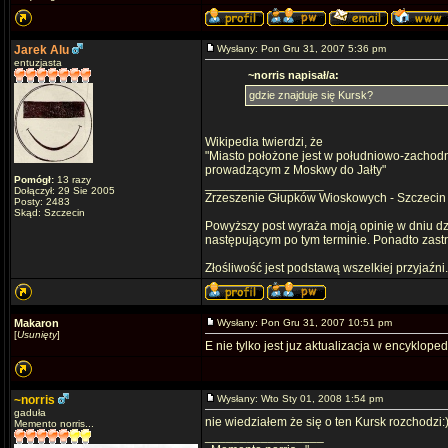
Jarek Alu
Wysłany: Pon Gru 31, 2007 5:36 pm
entuzjasta
~norris napisał/a:
gdzie znajduje się Kursk?
Wikipedia twierdzi, że
"Miasto położone jest w południowo-zachodn
prowadzącym z Moskwy do Jałty"
Pomógł:
13 razy
_________________
Dołączył: 29 Sie 2005
Zrzeszenie Głupków Wioskowych - Szczecin
Posty: 2483
Skąd: Szczecin
Powyższy post wyraża moją opinię w dniu dz
następującym po tym terminie. Ponadto zas
Złośliwość jest podstawą wszelkiej przyjaźni
Makaron
Wysłany: Pon Gru 31, 2007 10:51 pm
[
Usunięty
]
E nie tylko jest juz aktualizacja w encyklopedii!
~norris
Wysłany: Wto Sty 01, 2008 1:54 pm
gaduła
nie wiedziałem że się o ten Kursk rozchodzi
Memento norris...
_________________