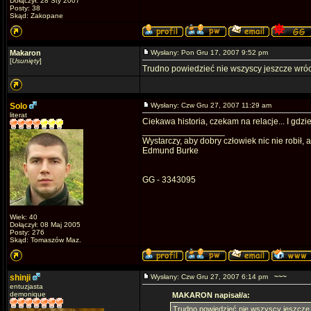
Dołączył: 28 Sty 2007
Posty: 38
Skąd: Zakopane
Makaron
Wysłany: Pon Gru 17, 2007 9:52 pm
[
Usunięty
]
Trudno powiedzieć nie wszyscy jeszcze wrócil
Solo
Wysłany: Czw Gru 27, 2007 11:29 am
literat
Ciekawa historia, czekam na relacje... I gdzi
_________________
Wystarczy, aby dobry człowiek nic nie robił, a
Edmund Burke
GG - 3343095
Wiek: 40
Dołączył: 08 Maj 2005
Posty: 276
Skąd: Tomaszów Maz.
shinji
Wysłany: Czw Gru 27, 2007 6:14 pm
~~~
entuzjasta
demonique
MAKARON napisał/a:
Trudno powiedzieć nie wszyscy jeszcze wr