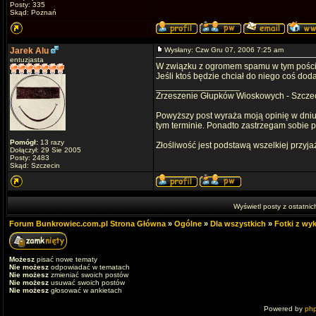
Posty: 335
Skąd: Poznań
Jarek Alu
Wysłany: Czw Gru 07, 2006 7:25 am
entuzjasta
W związku z ogromem spamu w tym poście
Jeśli ktoś będzie chciał do niego coś dod
_________________
Zrzeszenie Głupków Wioskowych - Szcze
Powyższy post wyraża moją opinię w dniu
tym terminie. Ponadto zastrzegam sobie
Pomógł:
13 razy
Złośliwość jest podstawą wszelkiej przyja
Dołączył: 29 Sie 2005
Posty: 2483
Skąd: Szczecin
Wyświetl posty z ostatnic
Forum Bunkrowiec.com.pl Strona Główna
»
Ogólne
»
Dla wszystkich
»
Fotki z w
Możesz
pisać nowe tematy
Nie możesz
odpowiadać w tematach
Nie możesz
zmieniać swoich postów
Nie możesz
usuwać swoich postów
Nie możesz
głosować w ankietach
Powered by
ph