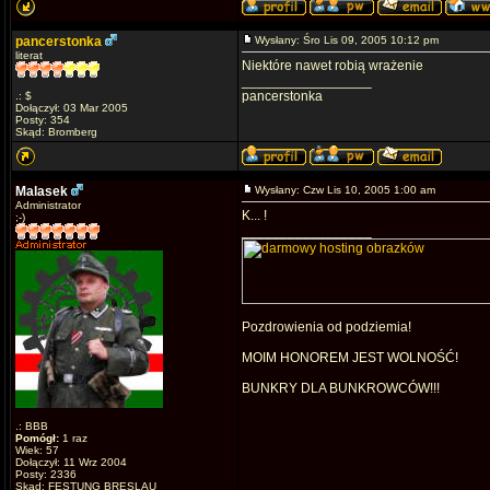
pancerstonka
Wysłany: Śro Lis 09, 2005 10:12 pm
literat
Niektóre nawet robią wrażenie
_________________
pancerstonka
.: $
Dołączył: 03 Mar 2005
Posty: 354
Skąd: Bromberg
Malasek
Wysłany: Czw Lis 10, 2005 1:00 am
Administrator
K... !
;-)
_________________
Pozdrowienia od podziemia!
MOIM HONOREM JEST WOLNOŚĆ!
BUNKRY DLA BUNKROWCÓW!!!
.: BBB
Pomógł:
1 raz
Wiek: 57
Dołączył: 11 Wrz 2004
Posty: 2336
Skąd: FESTUNG BRESLAU