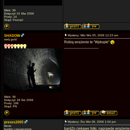
Wiek: 39
Dołączył: 01 Mar 2006
Posty: 14
Skąd: Poznań
SHADOW
Wysłany: Wto Wrz 05, 2006 12:23 am
swój gość
Robią wrażenie te "Wykopki"
.....
_________________
Wiek: 38
Dołączył: 28 Sie 2006
Posty: 196
Skąd: PN
prezes2005
Wysłany: Śro Wrz 06, 2006 1:04 pm
literat
bardZo ciekawe fotki, naprawdę wrażenie
bunkry i opuszczone