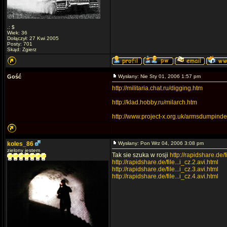
.: $
Wiek: 36
Dołączył: 27 Kwi 2005
Posty: 701
Skąd: Zgierz
Gość
Wysłany: Nie Sty 01, 2006 1:57 pm
http://militaria.chat.ru/digging.htm
http://klad.hobby.ru/milarch.htm
http://www.project-x.org.uk/armsdumpinde
koles_86
Wysłany: Pon Wrz 04, 2006 3:08 pm
zielony jestem
Tak sie szuka w rosji
http://rapidshare.de/fi
http://rapidshare.de/file...i_cz.2.avi.html
http://rapidshare.de/file...i_cz.3.avi.html
http://rapidshare.de/file...i_cz.4.avi.html