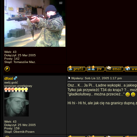
Wiek: 43
Dołączył: 25 Mar 2005
Posty: 142
Skąd: Tomaszów Maz.
dfool
Wysłany: Sob Lis 12, 2005 1:17 pm
swój gość
Osz... K... Ja Pi... Ładne wykopki.. a jakie
szosowo-przełajowy
Tylko jak przywieźć T34 do kraju? ?... moż
"gładkolufowy... można przecież..."
Hi hi - Hi hi, ale jak cię na granicy dupną 
Wiek: 43
Dołączył: 25 Wrz 2005
Posty: 159
Skąd: Obernik-Posen