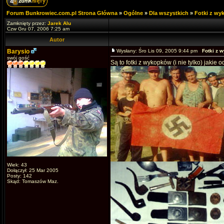
Forum Bunkrowiec.com.pl Strona Główna
»
Ogólne
»
Dla wszystkich
»
Fotki z w
Zamknięty przez:
Jarek Alu
Czw Gru 07, 2006 7:25 am
Autor
Barysio
Wysłany: Śro Lis 09, 2005 9:44 pm
Fotki z 
swój gość
Są to fotki z wykopków (i nie tylko) jakie
Wiek: 43
Dołączył: 25 Mar 2005
Posty: 142
Skąd: Tomaszów Maz.