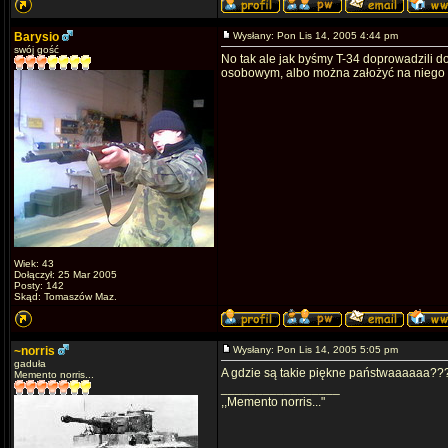
Barysio
Wysłany: Pon Lis 14, 2005 4:44 pm
swój gość
No tak ale jak byśmy T-34 doprowadzili d
osobowym, albo można założyć na niego ka
Wiek: 43
Dołączył: 25 Mar 2005
Posty: 142
Skąd: Tomaszów Maz.
~norris
Wysłany: Pon Lis 14, 2005 5:05 pm
gaduła
A gdzie są takie piękne państwaaaaaa??
Memento norris...
_________________
,,Memento norris..."