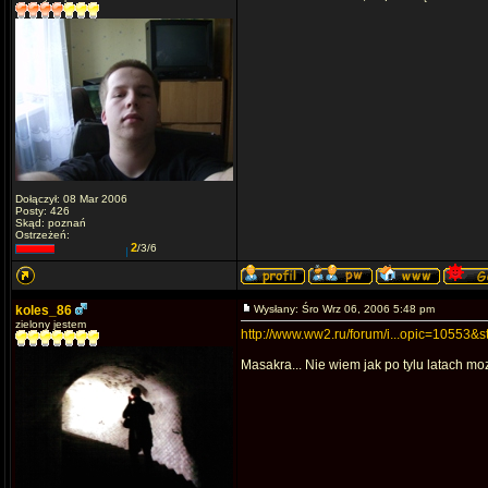
Dołączył: 08 Mar 2006
Posty: 426
Skąd: poznań
Ostrzeżeń:
2
/3/6
koles_86
Wysłany: Śro Wrz 06, 2006 5:48 pm
zielony jestem
http://www.ww2.ru/forum/i...opic=10553&s
Masakra... Nie wiem jak po tylu latach m