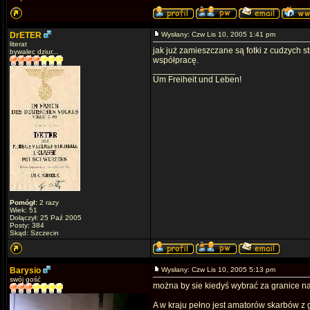
DrETER
Wysłany: Czw Lis 10, 2005 1:41 pm
literat
jak już zamieszczane są fotki z cudzych 
bywalec dziur...
współpracę.
_________________
Um Freiheit und Leben!
Pomógł:
2 razy
Wiek: 51
Dołączył: 25 Paź 2005
Posty: 384
Skąd: Szczecin
Barysio
Wysłany: Czw Lis 10, 2005 5:13 pm
swój gość
można by sie kiedyś wybrać za granice na
A w kraju pełno jest amatorów skarbów z 