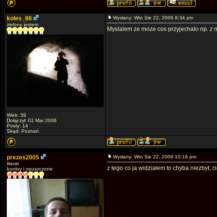
koles_86
Wysłany: Wto Sie 22, 2006 8:34 pm
zielony jestem
Myslalem ze moze cos przyjechalo np. z 
Wiek: 39
Dołączył: 01 Mar 2006
Posty: 14
Skąd: Poznań
prezes2005
Wysłany: Wto Sie 22, 2006 10:16 pm
literat
z tego co ja widziałem to chyba niezbyt, 
bunkry i opuszczone