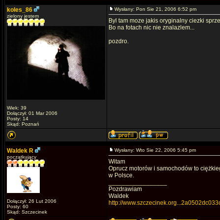
koles_86
Wysłany: Pon Sie 21, 2006 6:52 pm
zielony jestem
Byl tam moze jakis oryginalny ciezki sprz
Bo na fotach nic nie znalazlem...
pozdro.
Wiek: 39
Dołączył: 01 Mar 2006
Posty: 14
Skąd: Poznań
Waldek R
Wysłany: Wto Sie 22, 2006 5:45 pm
początkujący
Witam
Oprucz motorów i samochodów to ciężkiego
w Polsce.
_________________
Pozdrawiam
Waldek
Dołączył: 26 Lut 2006
http://www.szczecinek.org...2a0502dc033
Posty: 60
Skąd: Szczecinek