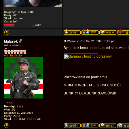
Dołączył: 08 Mar 2006
Posty: 426
Skąd: poznań
Ostrzeżeń:
2
/3/6
Malasek
Wysłany: Pon Sie 21, 2006 1:49 pm
Administrator
Bylem rok temu i podobalo mi sie o wiele 
;-)
_________________
Pozdrowienia od podziemia!
MOIM HONOREM JEST WOLNOŚĆ!
BUNKRY DLA BUNKROWCÓW!!!
.: BBB
Pomógł:
1 raz
Wiek: 57
Dołączył: 11 Wrz 2004
Posty: 2336
Skąd: FESTUNG BRESLAU