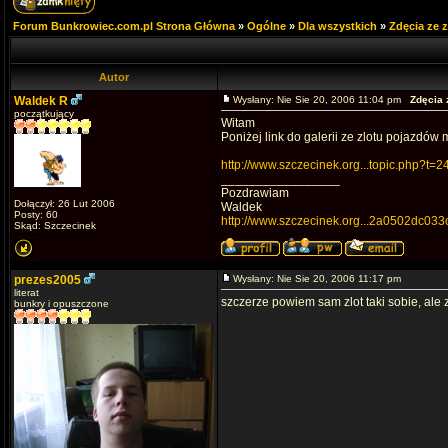
Forum Bunkrowiec.com.pl Strona Główna
»
Ogólne
»
Dla wszystkich
»
Zdęcia ze 
Autor
Waldek R
Wysłany: Nie Sie 20, 2006 11:04 pm
Zdęcia 
początkujący
Witam
Poniżej link do galerii ze zlotu pojazdów 
http://www.szczecinek.org...topic.php?t=2
_________________
Pozdrawiam
Dołączył: 26 Lut 2006
Waldek
Posty: 60
http://www.szczecinek.org...2a0502dc033
Skąd: Szczecinek
prezes2005
Wysłany: Nie Sie 20, 2006 11:17 pm
literat
szczerze powiem sam zlot taki sobie, ale 
bunkry i opuszczone