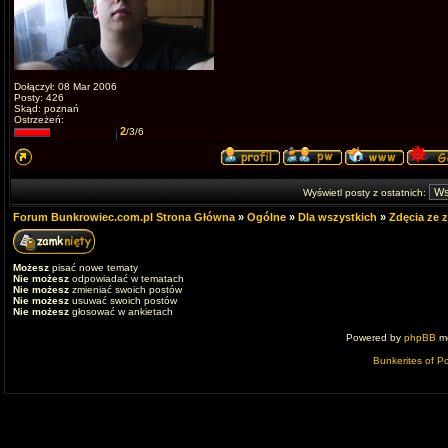
Dołączył: 08 Mar 2006
Posty: 426
Skąd: poznań
Ostrzeżeń:
2
/3/6
Wyświetl posty z ostatnich:
Forum Bunkrowiec.com.pl Strona Główna
»
Ogólne
»
Dla wszystkich
»
Zdęcia ze 
Możesz
pisać nowe tematy
Nie możesz
odpowiadać w tematach
Nie możesz
zmieniać swoich postów
Nie możesz
usuwać swoich postów
Nie możesz
głosować w ankietach
Powered by
phpBB
mo
Bunkerites of P