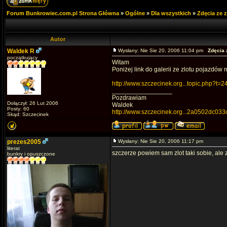
Forum Bunkrowiec.com.pl Strona Główna
»
Ogólne
»
Dla wszystkich
»
Zdęcia ze 
Autor
Waldek R
Wysłany: Nie Sie 20, 2006 11:04 pm
Zdęcia 
początkujący
Witam
Poniżej link do galerii ze zlotu pojazdów 
http://www.szczecinek.org...topic.php?t=2
_________________
Pozdrawiam
Dołączył: 26 Lut 2006
Waldek
Posty: 60
http://www.szczecinek.org...2a0502dc033
Skąd: Szczecinek
prezes2005
Wysłany: Nie Sie 20, 2006 11:17 pm
literat
szczerze powiem sam zlot taki sobie, ale 
bunkry i opuszczone