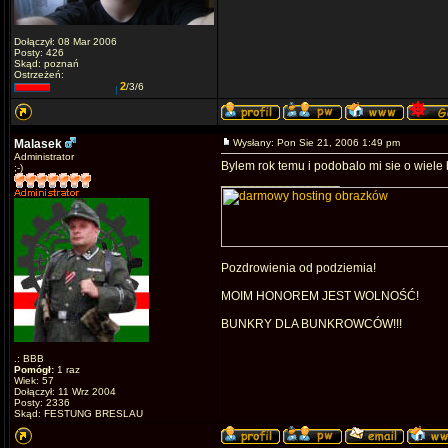
Dołączył: 08 Mar 2006
Posty: 426
Skąd: poznań
Ostrzeżeń:
2
/3/6
Malasek
Wysłany: Pon Sie 21, 2006 1:49 pm
Administrator
Bylem rok temu i podobalo mi sie o wiele 
;-)
_________________
Pozdrowienia od podziemia!
MOIM HONOREM JEST WOLNOŚĆ!
BUNKRY DLA BUNKROWCÓW!!!
.: BBB
Pomógł:
1 raz
Wiek: 57
Dołączył: 11 Wrz 2004
Posty: 2336
Skąd: FESTUNG BRESLAU