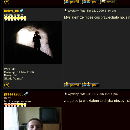
koles_86
Wysłany: Wto Sie 22, 2006 8:34 pm
zielony jestem
Myslalem ze moze cos przyjechalo np. z 
Wiek: 39
Dołączył: 01 Mar 2006
Posty: 14
Skąd: Poznań
prezes2005
Wysłany: Wto Sie 22, 2006 10:16 pm
literat
z tego co ja widziałem to chyba niezbyt, 
bunkry i opuszczone