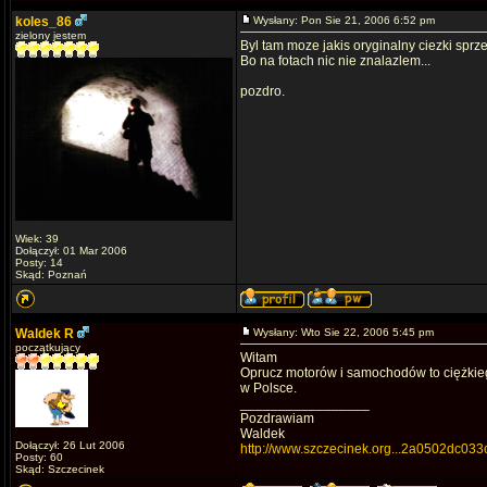
koles_86
Wysłany: Pon Sie 21, 2006 6:52 pm
zielony jestem
Byl tam moze jakis oryginalny ciezki sprz
Bo na fotach nic nie znalazlem...
pozdro.
Wiek: 39
Dołączył: 01 Mar 2006
Posty: 14
Skąd: Poznań
Waldek R
Wysłany: Wto Sie 22, 2006 5:45 pm
początkujący
Witam
Oprucz motorów i samochodów to ciężkiego
w Polsce.
_________________
Pozdrawiam
Waldek
Dołączył: 26 Lut 2006
http://www.szczecinek.org...2a0502dc033
Posty: 60
Skąd: Szczecinek