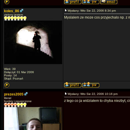
koles_86
Wysłany: Wto Sie 22, 2006 8:34 pm
zielony jestem
Myslalem ze moze cos przyjechalo np. z 
Wiek: 39
Dołączył: 01 Mar 2006
Posty: 14
Skąd: Poznań
prezes2005
Wysłany: Wto Sie 22, 2006 10:16 pm
literat
z tego co ja widziałem to chyba niezbyt, 
bunkry i opuszczone