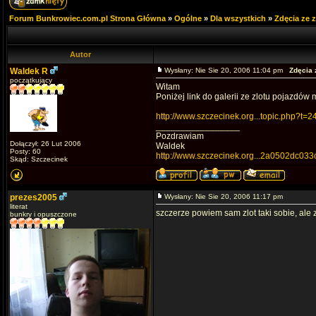
Forum Bunkrowiec.com.pl Strona Główna
»
Ogólne
»
Dla wszystkich
»
Zdęcia ze 
Autor
Waldek R
Wysłany: Nie Sie 20, 2006 11:04 pm
Zdęcia 
początkujący
Witam
Poniżej link do galerii ze zlotu pojazdów 
http://www.szczecinek.org...topic.php?t=2
_________________
Pozdrawiam
Dołączył: 26 Lut 2006
Waldek
Posty: 60
http://www.szczecinek.org...2a0502dc033
Skąd: Szczecinek
prezes2005
Wysłany: Nie Sie 20, 2006 11:17 pm
literat
szczerze powiem sam zlot taki sobie, ale 
bunkry i opuszczone