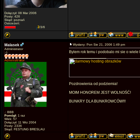
Dołączył: 08 Mar 2006
Posty: 426
Skąd: poznań
Ostrzeżeń:
2
/3/6
Malasek
Wysłany: Pon Sie 21, 2006 1:49 pm
Administrator
Bylem rok temu i podobalo mi sie o wiele 
;-)
_________________
Pozdrowienia od podziemia!
MOIM HONOREM JEST WOLNOŚĆ!
BUNKRY DLA BUNKROWCÓW!!!
.: BBB
Pomógł:
1 raz
Wiek: 57
Dołączył: 11 Wrz 2004
Posty: 2336
Skąd: FESTUNG BRESLAU