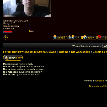
Dołączył: 08 Mar 2006
Posty: 426
Skąd: poznań
Ostrzeżeń:
2
/3/6
Wyświetl posty z ostatnich:
Forum Bunkrowiec.com.pl Strona Główna
»
Ogólne
»
Dla wszystkich
»
Zdęcia ze 
Możesz
pisać nowe tematy
Nie możesz
odpowiadać w tematach
Nie możesz
zmieniać swoich postów
Nie możesz
usuwać swoich postów
Nie możesz
głosować w ankietach
Powered by
phpBB
mo
Bunkerites of P