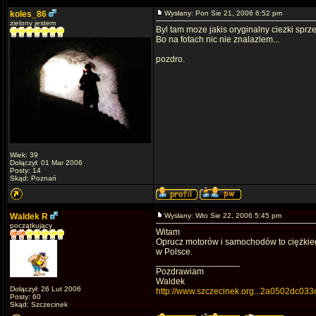
koles_86
Wysłany: Pon Sie 21, 2006 6:52 pm
zielony jestem
Byl tam moze jakis oryginalny ciezki sprz
Bo na fotach nic nie znalazlem...
pozdro.
Wiek: 39
Dołączył: 01 Mar 2006
Posty: 14
Skąd: Poznań
Waldek R
Wysłany: Wto Sie 22, 2006 5:45 pm
początkujący
Witam
Oprucz motorów i samochodów to ciężkiego
w Polsce.
_________________
Pozdrawiam
Waldek
Dołączył: 26 Lut 2006
http://www.szczecinek.org...2a0502dc033
Posty: 60
Skąd: Szczecinek