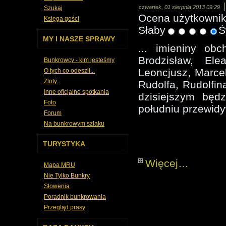
czwartek, 01 sierpnia 2013 09:29
Szukaj
Ocena użytkowni
Księga gości
Słaby
Ś
MY I NASZE SPRAWY
... imieniny obc
Brodzisław, Ele
Bunkrowcy - kim jesteśmy
Leoncjusz, Marcel
O tych co odeszli...
Zloty
Rudolfa, Rudolfin
Inne oficjalne spotkania
dzisiejszym będ
Foto
południu przewidy
Forum
Na bunkrowym szlaku
TURYSTYKA
Więcej…
Mapa MRU
Nie Tylko Bunkry
Słowenia
Poradnik bunkrowania
Przegląd prasy